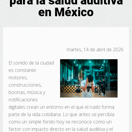
para la salud auditiva
en México
martes, 14 de abril de 2026
El sonido de la ciudad
es constante:
motores,
construcciones,
bocinas, música y
notificaciones
digitales crean un entorno en el que el ruido forma
parte de la vida cotidiana. Lo que antes se percibía
como un simple fondo hoy se reconoce como un
factor con impacto directo en la salud auditiva y el