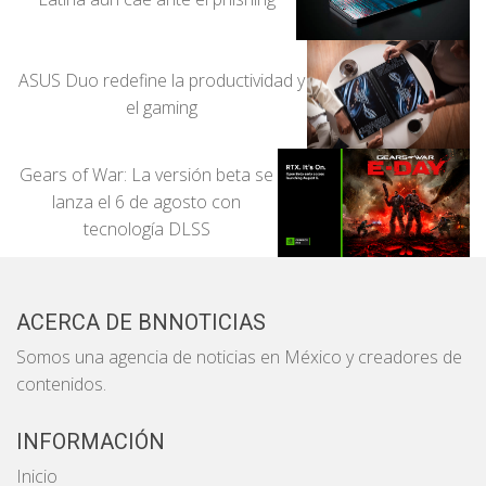
ASUS Duo redefine la productividad y
el gaming
Gears of War: La versión beta se
lanza el 6 de agosto con
tecnología DLSS
ACERCA DE BNNOTICIAS
Somos una agencia de noticias en México y creadores de
contenidos.
INFORMACIÓN
Inicio