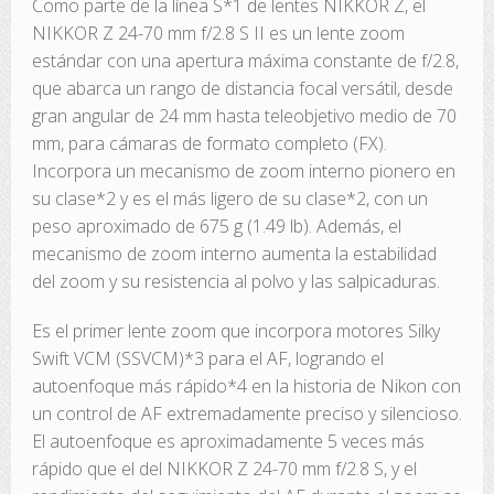
Como parte de la línea S*1 de lentes NIKKOR Z, el
NIKKOR Z 24-70 mm f/2.8 S II es un lente zoom
estándar con una apertura máxima constante de f/2.8,
que abarca un rango de distancia focal versátil, desde
gran angular de 24 mm hasta teleobjetivo medio de 70
mm, para cámaras de formato completo (FX).
Incorpora un mecanismo de zoom interno pionero en
su clase*2 y es el más ligero de su clase*2, con un
peso aproximado de 675 g (1.49 lb). Además, el
mecanismo de zoom interno aumenta la estabilidad
del zoom y su resistencia al polvo y las salpicaduras.
Es el primer lente zoom que incorpora motores Silky
Swift VCM (SSVCM)*3 para el AF, logrando el
autoenfoque más rápido*4 en la historia de Nikon con
un control de AF extremadamente preciso y silencioso.
El autoenfoque es aproximadamente 5 veces más
rápido que el del NIKKOR Z 24-70 mm f/2.8 S, y el